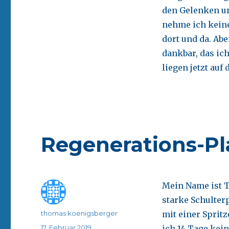
den Gelenken un
nehme ich kein
dort und da. Abe
dankbar, das ic
liegen jetzt auf
Regenerations-Pl
Mein Name ist T
starke Schulter
Autor
thomas koenigsberger
mit einer Spritz
Veröffentlicht
17. Februar 2019
ich 14 Tage ke