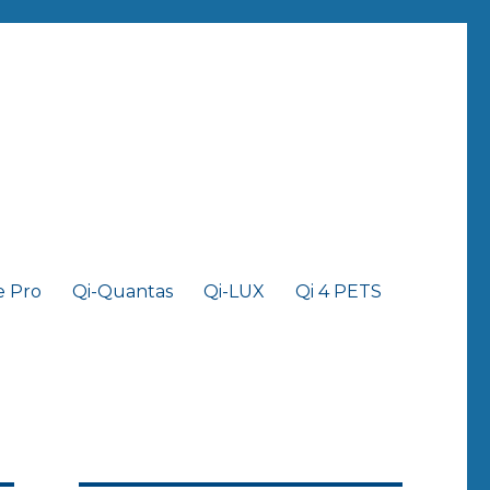
e Pro
Qi-Quantas
Qi-LUX
Qi 4 PETS