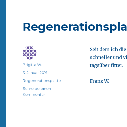
Regenerationspla
Seit dem ich die
schneller und vi
Autor
Brigitta W.
tagsüber fitter.
Veröffentlicht
3. Januar 2019
am
Kategorien
Regenerationsplatte
Franz W.
Schreibe einen
zu
Kommentar
Regenerationsplatte