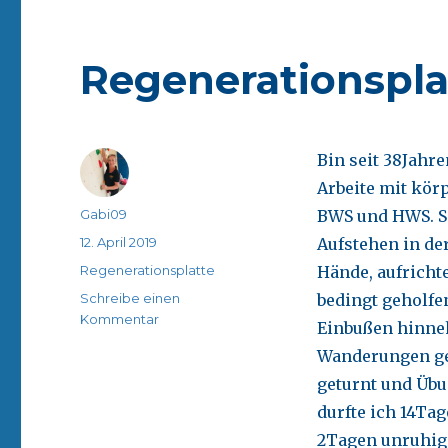
Regenerationspla
Bin seit 38Jahr
Arbeite mit kö
Autor
Gabi09
BWS und HWS. Se
Veröffentlicht
12. April 2019
Aufstehen in de
am
Kategorien
Regenerationsplatte
Hände, aufricht
Schreibe einen
bedingt geholfe
zu
Kommentar
Einbußen hinne
Regenerationsplatte
Wanderungen ge
geturnt und Übu
durfte ich 14Ta
2Tagen unruhig