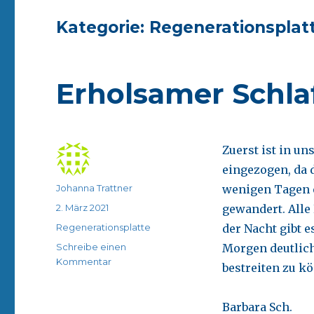
Kategorie:
Regenerationsplat
Erholsamer Schlaf
Zuerst ist in u
eingezogen, da d
Autor
Johanna Trattner
wenigen Tagen e
Veröffentlicht
2. März 2021
gewandert. Alle
am
Kategorien
Regenerationsplatte
der Nacht gibt 
Schreibe einen
Morgen deutlich
zu
Kommentar
bestreiten zu kö
Erholsamer
Schlaf
für
Barbara Sch.