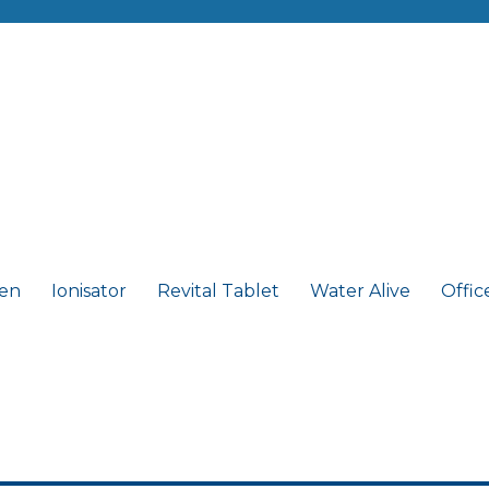
ten
Ionisator
Revital Tablet
Water Alive
Offic
z