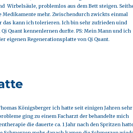
d Wirbelsäule, problemlos aus dem Bett steigen. Seith
e Medikamente mehr. Zwischendurch zwickts einmal
r das kann ich tolerieren. Ich bin sehr zufrieden uind
h Qi Quant kennenlernen durfte. PS: Mein Mann und ich
 der eigenen Regenerationsplatte von Qi Quant.
atte
homas Königsberger ich hatte seit einigen Jahren sehr
probleme ging zu einem Facharzt der behandelte mich
entherapie die dauerte ca. 1 Jahr nach den Spritzen hatt
ine Schmerzen mehr danach kamen die Schmerzen wied