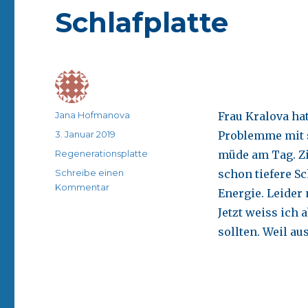
Schlafplatte
Autor
Jana Hofmanova
Frau Kralova hat
Veröffentlicht
3. Januar 2019
Problemme mit s
am
Kategorien
Regenerationsplatte
müde am Tag. Zi
Schreibe einen
schon tiefere S
zu
Kommentar
Energie. Leider
Schlafplatte
Jetzt weiss ich
sollten. Weil au