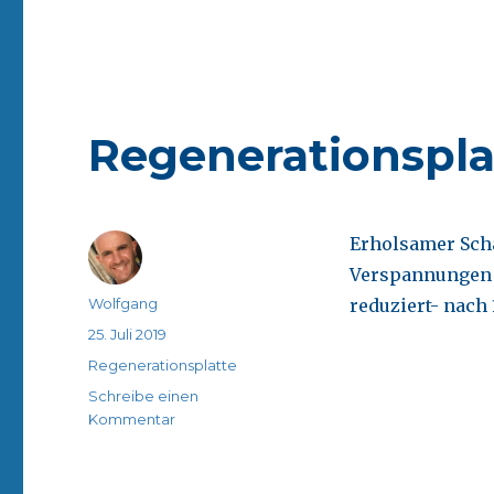
alle
Regenerationspla
Erholsamer Scha
Verspannungen i
Autor
Wolfgang
reduziert- nach
Veröffentlicht
25. Juli 2019
am
Kategorien
Regenerationsplatte
Schreibe einen
zu
Kommentar
Regenerationsplatte