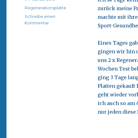
am
Kategorien
Regenerationsplatte
zurück meine Fra
Schreibe einen
machte mit ihre
zu
Kommentar
Sport-Gesundhei
Regenerations-
Platte
Eines Tages gab
gingen wir hin 
uns 2 x Regenera
Wochen Test bek
ging 3 Tage lang
Platten gekauft 
geht wieder vor
ich auch so am 
nur jeden diese