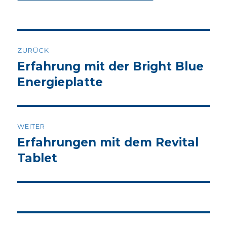
Beitrags-
ZURÜCK
Navigation
Erfahrung mit der Bright Blue
Vorheriger
Beitrag:
Energieplatte
WEITER
Erfahrungen mit dem Revital
Nächster
Beitrag:
Tablet