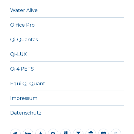
Water Alive
Office Pro
Qi-Quantas
Qi-LUX
Qi 4 PETS
Equi Qi-Quant
Impressum
Datenschutz
Alle
Regenerationsplatte
Energieplatten
Ionisator
Revital
Water
Office
Qi-
Qi-