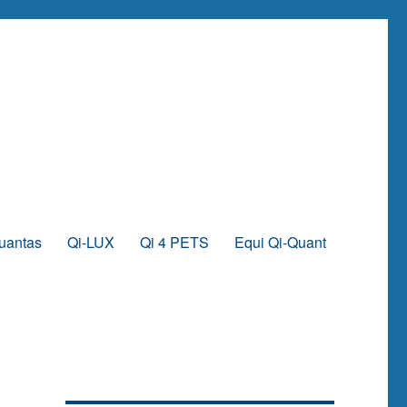
uantas
Qi-LUX
Qi 4 PETS
Equi Qi-Quant