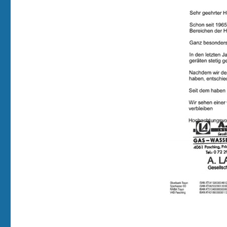
Stellvertreter
KommR
Alfred
Laban