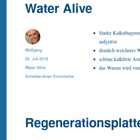
Water Alive
Starke Kalkablageru
aufgelöst
Autor
Wolfgang
deutlich weicheres 
Veröffentlicht
25. Juli 2019
schöne kalkfreie Am
am
Kategorien
Water Alive
das Wasser wird vo
zu
Schreibe einen Kommentar
Water
Alive
Regenerationsplatt