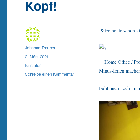
Kopf!
Sitze heute schon 
Autor
Johanna Trattner
Veröffentlicht
2. März 2021
– Home Office / Pr
am
Kategorien
Ionisator
Minus-Ionen machen
zu
Schreibe einen Kommentar
Unglaublich
meine
Fühl mich noch imme
anhaltende
Frische
im
Kopf!