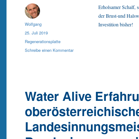
Erholsamer Schalf, 
der Brust-und Halsw
Autor
Wolfgang
Investition bisher!
Veröffentlicht
25. Juli 2019
am
Kategorien
Regenerationsplatte
zu
Schreibe einen Kommentar
Regenerationsplatte
Water Alive Erfahr
oberösterreichisch
Landesinnungsmeis