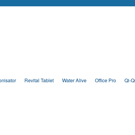
onisator
Revital Tablet
Water Alive
Office Pro
Qi-Q