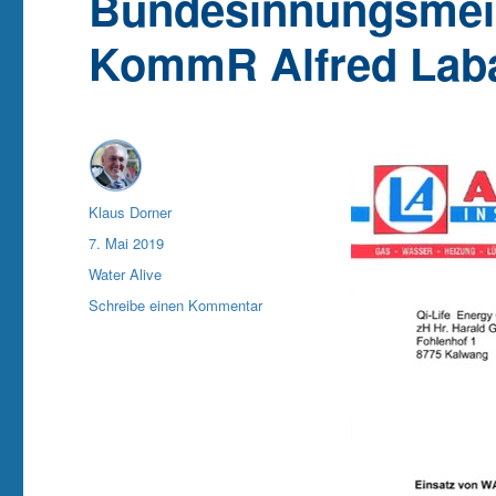
Bundesinnungsmeist
KommR Alfred Lab
Autor
Klaus Dorner
Veröffentlicht
7. Mai 2019
am
Kategorien
Water Alive
zu
Schreibe einen Kommentar
Water
Alive
Erfahrungsbericht
vom
oberösterreichischen
Landesinnungsmeister
und
Bundesinnungsmeister