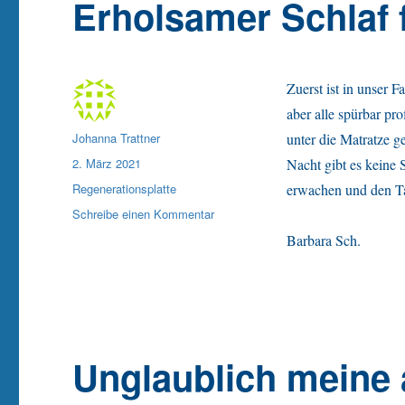
Erholsamer Schlaf f
Zuerst ist in unser 
aber alle spürbar pr
Autor
Johanna Trattner
unter die Matratze g
Veröffentlicht
2. März 2021
Nacht gibt es keine
am
Kategorien
Regenerationsplatte
erwachen und den Tag
zu
Schreibe einen Kommentar
Erholsamer
Barbara Sch.
Schlaf
für
alle
Unglaublich meine 