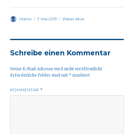
Autor
Veröffentlicht
Kategorien
Martin
7. Mai 2019
Water Alive
am
Schreibe einen Kommentar
Deine E-Mail-Adresse wird nicht veröffentlicht.
Erforderliche Felder sind mit
*
markiert
KOMMENTAR
*