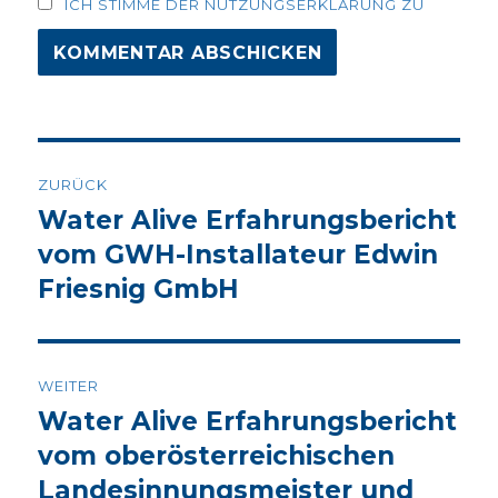
ICH STIMME DER NUTZUNGSERKLÄRUNG ZU
Beitrags-
ZURÜCK
Navigation
Water Alive Erfahrungsbericht
Vorheriger
Beitrag:
vom GWH-Installateur Edwin
Friesnig GmbH
WEITER
Water Alive Erfahrungsbericht
Nächster
Beitrag:
vom oberösterreichischen
Landesinnungsmeister und