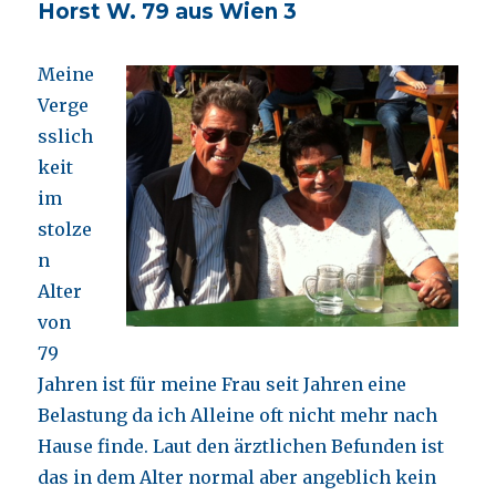
Horst W. 79 aus Wien 3
aus
NÖ
Meine
Verge
sslich
keit
im
stolze
n
Alter
von
79
Jahren ist für meine Frau seit Jahren eine
Belastung da ich Alleine oft nicht mehr nach
Hause finde. Laut den ärztlichen Befunden ist
das in dem Alter normal aber angeblich kein