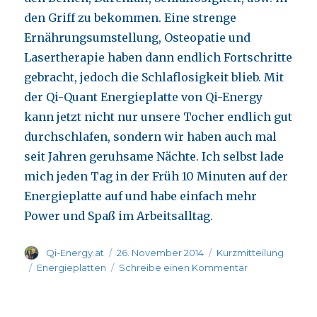
den Griff zu bekommen. Eine strenge
Ernährungsumstellung, Osteopatie und
Lasertherapie haben dann endlich Fortschritte
gebracht, jedoch die Schlaflosigkeit blieb. Mit
der Qi-Quant Energieplatte von Qi-Energy
kann jetzt nicht nur unsere Tocher endlich gut
durchschlafen, sondern wir haben auch mal
seit Jahren geruhsame Nächte. Ich selbst lade
mich jeden Tag in der Früh 10 Minuten auf der
Energieplatte auf und habe einfach mehr
Power und Spaß im Arbeitsalltag.
Autor
Veröffentlicht
Format
Qi-Energy.at
26. November 2014
Kurzmitteilung
am
Kategorien
zu
Energieplatten
Schreibe einen Kommentar
Hubert
H.
54