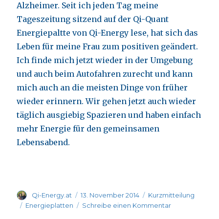
Alzheimer. Seit ich jeden Tag meine
Tageszeitung sitzend auf der Qi-Quant
Energiepaltte von Qi-Energy lese, hat sich das
Leben für meine Frau zum positiven geändert.
Ich finde mich jetzt wieder in der Umgebung
und auch beim Autofahren zurecht und kann
mich auch an die meisten Dinge von früher
wieder erinnern. Wir gehen jetzt auch wieder
täglich ausgiebig Spazieren und haben einfach
mehr Energie für den gemeinsamen
Lebensabend.
Autor
Veröffentlicht
Format
Qi-Energy.at
13. November 2014
Kurzmitteilung
am
Kategorien
zu
Energieplatten
Schreibe einen Kommentar
Horst