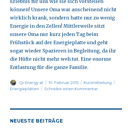
Erlebnis für uns wie sie sich vorstellen
können! Unsere Oma war anscheinend nicht
wirklich krank, sondern hatte nur zu wenig
Energie in den Zellen! Mittlerweile sitzt
unsere Oma nur kurz jeden Tag beim
Frühstück auf der Energieplatte und geht
sogar wieder Spazieren in Begleitung, da ihr
die Hüfte nicht mehr weh tut. Eine enorme
Entlastung für die ganze Familie.
Autor
Veröffentlicht
Format
Katego
Qi-Energy.at
10. Februar 2015
Kurzmitteilung
am
zu
Energieplatten
Schreibe einen Kommentar
Edi
R.
54
aus
Wien
NEUESTE BEITRÄGE