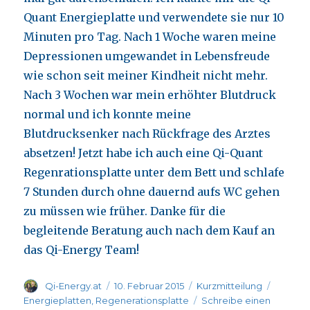
Quant Energieplatte und verwendete sie nur 10
Minuten pro Tag. Nach 1 Woche waren meine
Depressionen umgewandet in Lebensfreude
wie schon seit meiner Kindheit nicht mehr.
Nach 3 Wochen war mein erhöhter Blutdruck
normal und ich konnte meine
Blutdrucksenker nach Rückfrage des Arztes
absetzen! Jetzt habe ich auch eine Qi-Quant
Regenrationsplatte unter dem Bett und schlafe
7 Stunden durch ohne dauernd aufs WC gehen
zu müssen wie früher. Danke für die
begleitende Beratung auch nach dem Kauf an
das Qi-Energy Team!
Autor
Veröffentlicht
Format
Katego
Qi-Energy.at
10. Februar 2015
Kurzmitteilung
am
Energieplatten
,
Regenerationsplatte
Schreibe einen