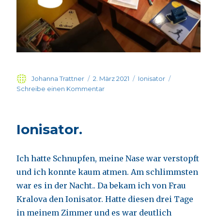
Autor
Veröffentlicht
Kategorien
Johanna Trattner
2. März 2021
Ionisator
am
zu
Schreibe einen Kommentar
Unglaublich
meine
anhaltende
Ionisator.
Frische
im
Kopf!
Ich hatte Schnupfen, meine Nase war verstopft
und ich konnte kaum atmen. Am schlimmsten
war es in der Nacht.. Da bekam ich von Frau
Kralova den Ionisator. Hatte diesen drei Tage
in meinem Zimmer und es war deutlich