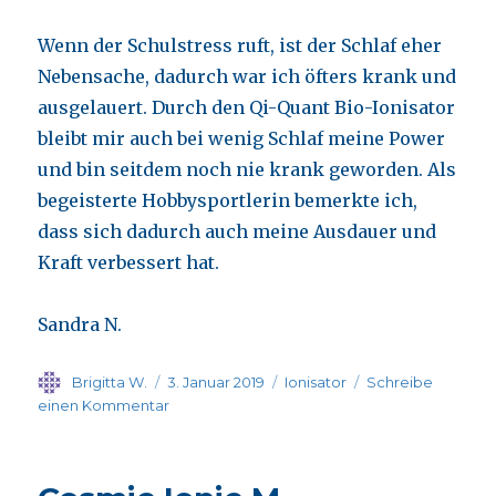
Wenn der Schulstress ruft, ist der Schlaf eher
Nebensache, dadurch war ich öfters krank und
ausgelauert. Durch den Qi-Quant Bio-Ionisator
bleibt mir auch bei wenig Schlaf meine Power
und bin seitdem noch nie krank geworden. Als
begeisterte Hobbysportlerin bemerkte ich,
dass sich dadurch auch meine Ausdauer und
Kraft verbessert hat.
Sandra N.
Autor
Veröffentlicht
Kategorien
Brigitta W.
3. Januar 2019
Ionisator
Schreibe
am
zu
einen Kommentar
Meine
Erfahrungen
mit