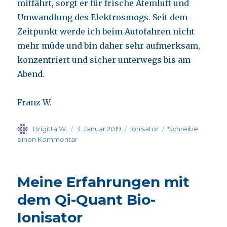
mitfährt, sorgt er für frische Atemluft und
Umwandlung des Elektrosmogs. Seit dem
Zeitpunkt werde ich beim Autofahren nicht
mehr müde und bin daher sehr aufmerksam,
konzentriert und sicher unterwegs bis am
Abend.
Franz W.
Autor
Veröffentlicht
Kategorien
Brigitta W.
3. Januar 2019
Ionisator
Schreibe
am
zu
einen Kommentar
Cosmic
Ionic
M
Meine Erfahrungen mit
dem Qi-Quant Bio-
Ionisator