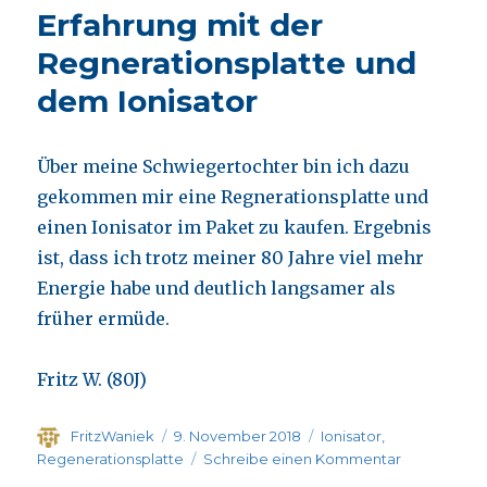
M
Erfahrung mit der
Regnerationsplatte und
dem Ionisator
Über meine Schwiegertochter bin ich dazu
gekommen mir eine Regnerationsplatte und
einen Ionisator im Paket zu kaufen. Ergebnis
ist, dass ich trotz meiner 80 Jahre viel mehr
Energie habe und deutlich langsamer als
früher ermüde.
Fritz W. (80J)
Autor
Veröffentlicht
Kategorien
FritzWaniek
9. November 2018
Ionisator
,
am
zu
Regenerationsplatte
Schreibe einen Kommentar
Erfahrung