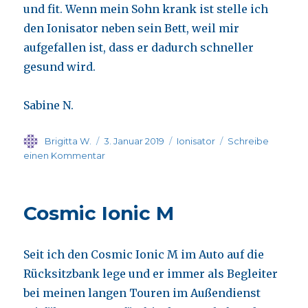
und fit. Wenn mein Sohn krank ist stelle ich
den Ionisator neben sein Bett, weil mir
aufgefallen ist, dass er dadurch schneller
gesund wird.
Sabine N.
Autor
Veröffentlicht
Kategorien
Brigitta W.
3. Januar 2019
Ionisator
Schreibe
am
zu
einen Kommentar
Qi-
Quant
Bio-
Cosmic Ionic M
Ionisator
Seit ich den Cosmic Ionic M im Auto auf die
Rücksitzbank lege und er immer als Begleiter
bei meinen langen Touren im Außendienst