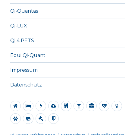
Qi-Quantas
Qi-LUX
Qi 4 PETS
Equi Qi-Quant
Impressum
Datenschutz
Alle
Regenerationsplatte
Energieplatten
Ionisator
Revital
Water
Office
Qi-
Qi-
Tablet
Alive
Pro
Quantas
LUX
Qi
Equi
Impressum
Datenschutz
4
Qi-
PETS
Quant