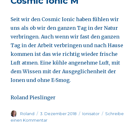
Cosmic Ionic M
dem
Qi-
Quant
Seit wir den Cosmic Ionic haben fühlen wir
Bio-
Ionisator
uns als ob wir den ganzen Tag in der Natur
verbringen. Auch wenn wir fast den ganzen
Tag in der Arbeit verbringen und nach Hause
kommen ist das wie richtig wieder frische
Luft atmen. Eine kühle angenehme Luft, mit
dem Wissen mit der Ausgeglichenheit der
Ionen und ohne E-Smog.
Roland Pieslinger
Autor
Veröffentlicht
Kategorien
Roland
3. Dezember 2018
Ionisator
Schreibe
am
zu
einen Kommentar
Cosmic
Ionic