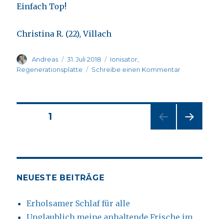
Einfach Top!
Christina R. (22), Villach
Autor
Veröffentlicht
Kategorien
Andreas
31. Juli 2018
Ionisator
,
am
zu
Regenerationsplatte
Schreibe einen Kommentar
Meine
persönliche
Schlafkombi
Regeneratio
Beitragsnavigation
SEITE
1
und
Bio-
NÄC
Ionisatoren
HSTE
SEIT
E
NEUESTE BEITRÄGE
Erholsamer Schlaf für alle
Unglaublich meine anhaltende Frische im