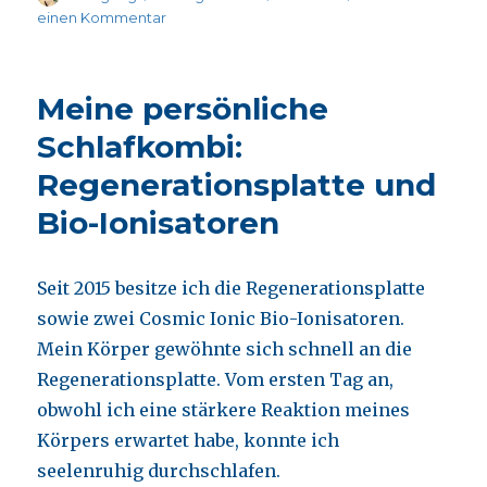
am
zu
einen Kommentar
Der
Cosmic
Ionic
Meine persönliche
ist
für
Schlafkombi:
unsere
Regenerationsplatte und
heutige
Welt
Bio-Ionisatoren
nicht
mehr
wegzudenken.
Seit 2015 besitze ich die Regenerationsplatte
sowie zwei Cosmic Ionic Bio-Ionisatoren.
Mein Körper gewöhnte sich schnell an die
Regenerationsplatte. Vom ersten Tag an,
obwohl ich eine stärkere Reaktion meines
Körpers erwartet habe, konnte ich
seelenruhig durchschlafen.