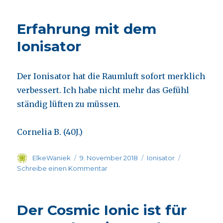
mit
der
Erfahrung mit dem
Regneration
und
Ionisator
dem
Ionisator
Der Ionisator hat die Raumluft sofort merklich
verbessert. Ich habe nicht mehr das Gefühl
ständig lüften zu müssen.
Cornelia B. (40J.)
Autor
Veröffentlicht
Kategorien
ElkeWaniek
9. November 2018
Ionisator
am
zu
Schreibe einen Kommentar
Erfahrung
mit
dem
Der Cosmic Ionic ist für
Ionisator