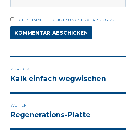
ICH STIMME DER NUTZUNGSERKLÄRUNG ZU
Beitrags-
ZURÜCK
Navigation
Kalk einfach wegwischen
Vorheriger
Beitrag:
WEITER
Regenerations-Platte
Nächster
Beitrag: