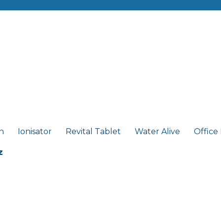
n
Ionisator
Revital Tablet
Water Alive
Office
z