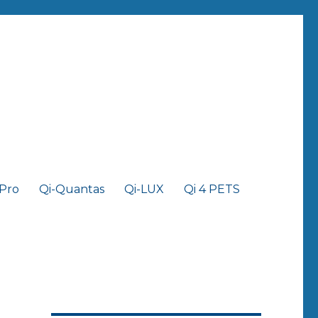
 Pro
Qi-Quantas
Qi-LUX
Qi 4 PETS