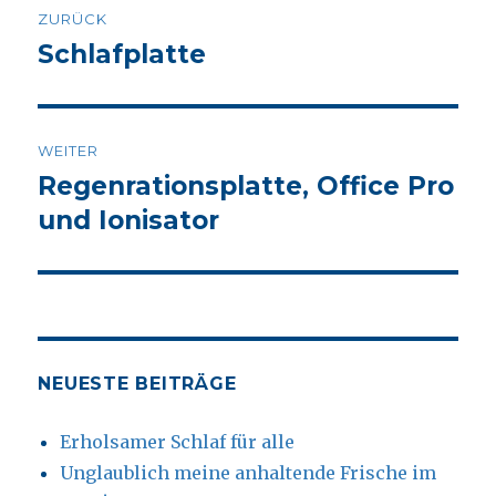
ZURÜCK
Navigation
Schlafplatte
Vorheriger
Beitrag:
WEITER
Regenrationsplatte, Office Pro
Nächster
Beitrag:
und Ionisator
NEUESTE BEITRÄGE
Erholsamer Schlaf für alle
Unglaublich meine anhaltende Frische im