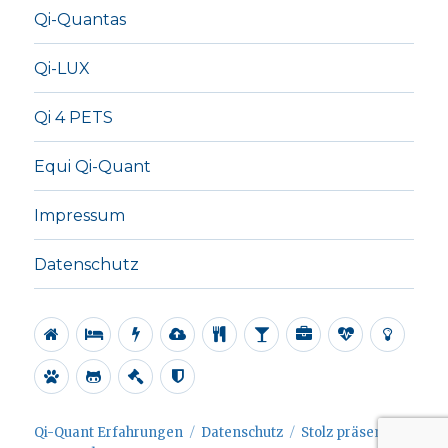
Qi-Quantas
Qi-LUX
Qi 4 PETS
Equi Qi-Quant
Impressum
Datenschutz
Alle
Regenerationsplatte
Energieplatten
Ionisator
Revital
Water
Office
Qi-
Qi-
Tablet
Alive
Pro
Quantas
LUX
Qi
Equi
Impressum
Datenschutz
4
Qi-
PETS
Quant
Qi-Quant Erfahrungen
Datenschutz
Stolz präsentiert