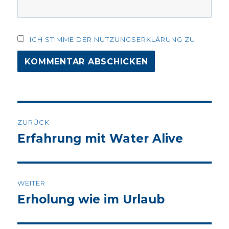
ICH STIMME DER NUTZUNGSERKLÄRUNG ZU
Beitrags-
ZURÜCK
Navigation
Erfahrung mit Water Alive
Vorheriger
Beitrag:
WEITER
Erholung wie im Urlaub
Nächster
Beitrag: