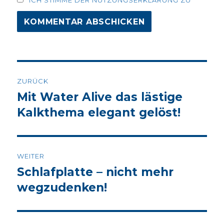
ICH STIMME DER NUTZUNGSERKLÄRUNG ZU
Beitrags-
ZURÜCK
Navigation
Mit Water Alive das lästige
Vorheriger
Beitrag:
Kalkthema elegant gelöst!
WEITER
Schlafplatte – nicht mehr
Nächster
Beitrag:
wegzudenken!