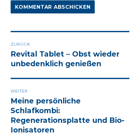
Beitrags-
ZURÜCK
Navigation
Revital Tablet – Obst wieder
Vorheriger
Beitrag:
unbedenklich genießen
WEITER
Meine persönliche
Nächster
Beitrag:
Schlafkombi:
Regenerationsplatte und Bio-
Ionisatoren