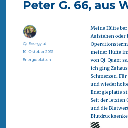
Peter G. 66, aus 
Meine Hüfte ber
Aufstehen oder 
Autor
Qi-Energy.at
Operationstermi
Veröffentlicht
10. Oktober 2015
meiner Hüfte im
am
Kategorien
Energieplatten
von Qi-Quant s
ich ging Zuhaus
Schmerzen. Für m
und wiederholte
Energieplatte st
Seit der letzte
und die Blutwert
Blutdrucksenke