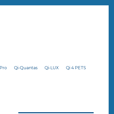
 Pro
Qi-Quantas
Qi-LUX
Qi 4 PETS