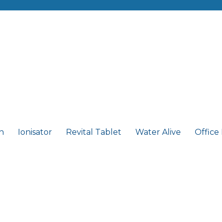
n
Ionisator
Revital Tablet
Water Alive
Office
z