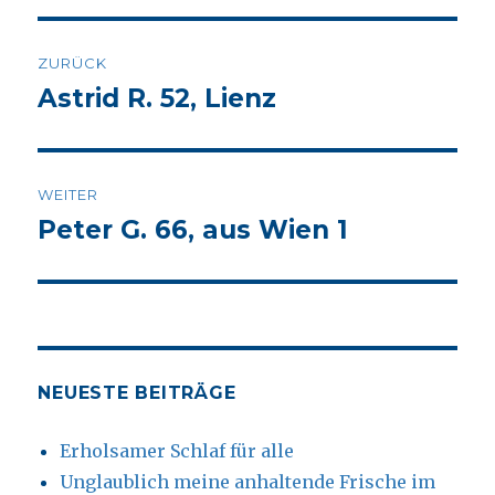
Beitrags-
ZURÜCK
Navigation
Astrid R. 52, Lienz
Vorheriger
Beitrag:
WEITER
Peter G. 66, aus Wien 1
Nächster
Beitrag:
NEUESTE BEITRÄGE
Erholsamer Schlaf für alle
Unglaublich meine anhaltende Frische im