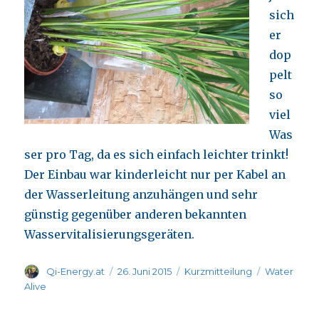
sich
er
dop
pelt
so
viel
Was
ser pro Tag, da es sich einfach leichter trinkt!
Der Einbau war kinderleicht nur per Kabel an
der Wasserleitung anzuhängen und sehr
günstig gegenüber anderen bekannten
Wasservitalisierungsgeräten.
Autor
Veröffentlicht
Format
Kategorien
Qi-Energy.at
26. Juni 2015
Kurzmitteilung
Water
am
Alive