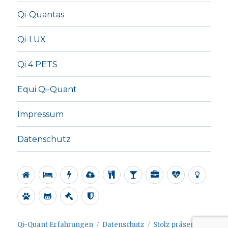
Qi-Quantas
Qi-LUX
Qi 4 PETS
Equi Qi-Quant
Impressum
Datenschutz
Alle
Regenerationsplatte
Energieplatten
Ionisator
Revital
Water
Office
Qi-
Qi-
Tablet
Alive
Pro
Quantas
LUX
Qi
Equi
Impressum
Datenschutz
4
Qi-
PETS
Quant
Qi-Quant Erfahrungen
Datenschutz
Stolz präsentiert