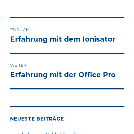
Beitrags-
ZURÜCK
Navigation
Erfahrung mit dem Ionisator
Vorheriger
Beitrag:
WEITER
Erfahrung mit der Office Pro
Nächster
Beitrag:
NEUESTE BEITRÄGE