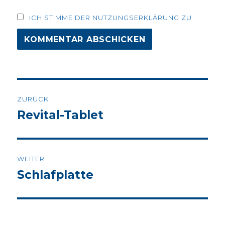
ICH STIMME DER NUTZUNGSERKLÄRUNG ZU
Beitrags-
ZURÜCK
Navigation
Revital-Tablet
Vorheriger
Beitrag:
WEITER
Schlafplatte
Nächster
Beitrag: