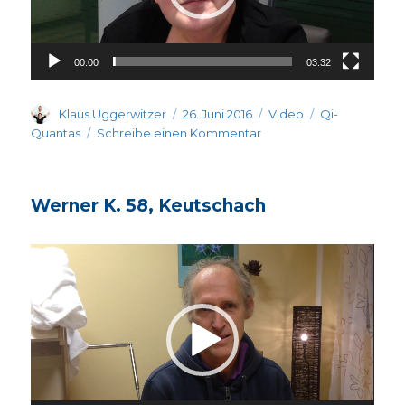
00:00
03:32
Autor
Veröffentlicht
Format
Kategorien
Klaus Uggerwitzer
26. Juni 2016
Video
Qi-
am
zu
Quantas
Schreibe einen Kommentar
Interview
mit
Helga
Werner K. 58, Keutschach
W.
59,
aus
Video-
Radenthein
Player