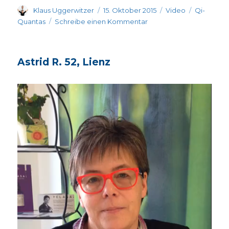
Autor
Veröffentlicht
Format
Kategorie
Klaus Uggerwitzer
15. Oktober 2015
Video
Qi-
am
zu
Quantas
Schreibe einen Kommentar
Traudi
S.
67,
Astrid R. 52, Lienz
Passering
Video-
Player