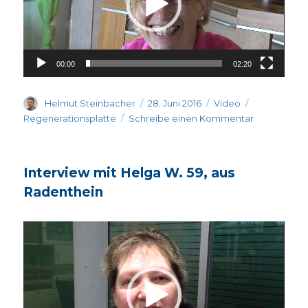
00:00
02:20
Autor
Veröffentlicht
Format
Kategorien
Helmut Steinbacher
28. Juni 2016
Video
am
zu
Regenerationsplatte
Schreibe einen Kommentar
Erfahrunge
Regeneratio
–
Interview mit Helga W. 59, aus
Sonja
Ratz
Radenthein
Video-
Player