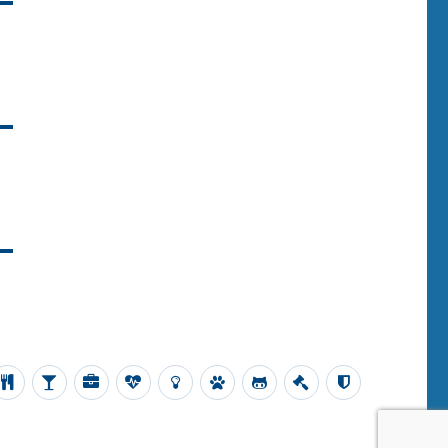
nsplatte
platten
nisator
Revital
Water
Office
Qi-
Qi-
Qi
Equi
Impressum
Datenschu
Tablet
Alive
Pro
Quantas
LUX
4
Qi-
PETS
Quant