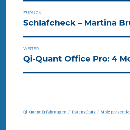
Beitrags-
ZURÜCK
Navigation
Schlafcheck – Martina B
Vorheriger
Beitrag:
WEITER
Qi-Quant Office Pro: 4 
Nächster
Beitrag:
Qi-Quant Erfahrungen
Datenschutz
Stolz präsenti