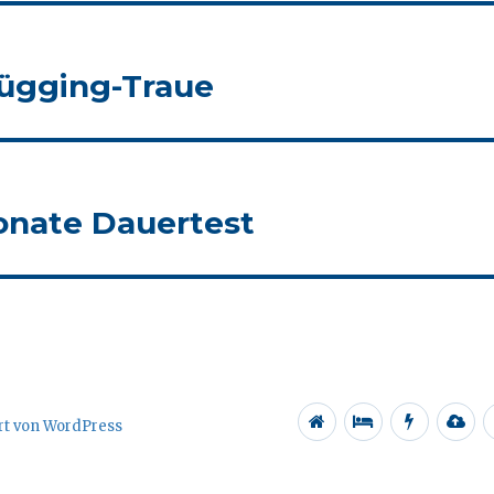
rügging-Traue
Monate Dauertest
Alle
Regeneratio
Energie
Io
ert von WordPress