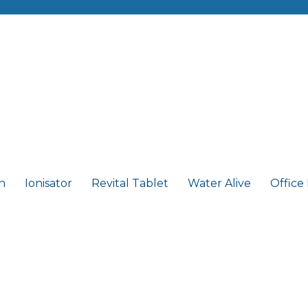
n
Ionisator
Revital Tablet
Water Alive
Office
z