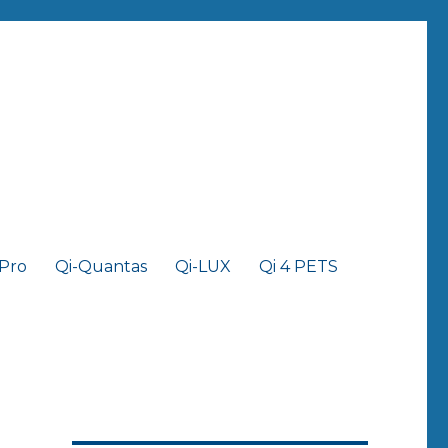
 Pro
Qi-Quantas
Qi-LUX
Qi 4 PETS