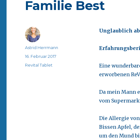
Familie Best
Unglaublich a
Autor
Astrid Herrmann
Erfahrungsberi
Veröffentlicht
16. Februar 2017
am
Kategorien
Revital Tablet
Eine wunderbare
erworbenen ReVi
Da mein Mann ein
vom Supermarkt, 
Die Allergie vo
Bissen Apfel, d
um den Mund bis